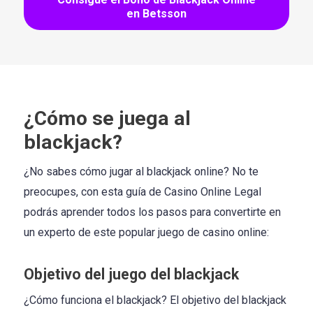
en Betsson
¿Cómo se juega al
blackjack?
¿No sabes cómo jugar al blackjack online? No te
preocupes, con esta guía de Casino Online Legal
podrás aprender todos los pasos para convertirte en
un experto de este popular juego de casino online:
Objetivo del juego del blackjack
¿Cómo funciona el blackjack? El objetivo del blackjack