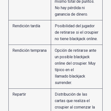
mismo total de puntos.
No hay pérdida ni
ganancia de dinero.
Rendición tardía
Posibilidad del jugador
de retirarse si el croupier
no tiene blackjack online.
Rendición temprana
Opción de retirarse ante
un posible blackjack
online del croupier. Muy
típico en el
llamado blackjack
surrender.
Repartir
Distribución de las
cartas que realiza el
croupier al comenzar la