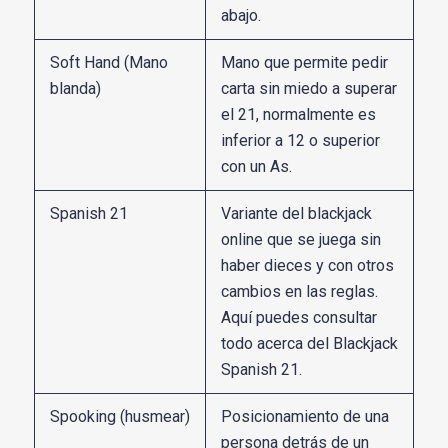
abajo.
Soft Hand (Mano
Mano que permite pedir
blanda)
carta sin miedo a superar
el 21, normalmente es
inferior a 12 o superior
con un As.
Spanish 21
Variante del blackjack
online que se juega sin
haber dieces y con otros
cambios en las reglas.
Aquí puedes consultar
todo acerca del Blackjack
Spanish 21.
Spooking (husmear)
Posicionamiento de una
persona detrás de un