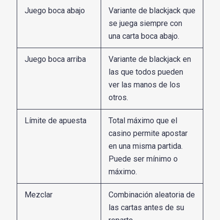
Juego boca abajo
Variante de blackjack que
se juega siempre con
una carta boca abajo.
Juego boca arriba
Variante de blackjack en
las que todos pueden
ver las manos de los
otros.
Límite de apuesta
Total máximo que el
casino permite apostar
en una misma partida.
Puede ser mínimo o
máximo.
Mezclar
Combinación aleatoria de
las cartas antes de su