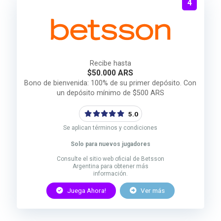
4
Recibe hasta
$50.000 ARS
Bono de bienvenida: 100% de su primer depósito. Con
un depósito mínimo de $500 ARS
5.0
Se aplican términos y condiciones
Solo para nuevos jugadores
Consulte el sitio web oficial de Betsson
Argentina para obtener más
información.
Juega Ahora!
Ver más