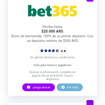
Reciba hasta
$25.000 ARS
Bono de bienvenida: 100% de su primer depósito. Con
un depósito mínimo de $500 ARS
4.8
Se aplican términos y condiciones
Solo para nuevos jugadores
Revisar la información completa en
página oficial de Bet365 Casino
Argentina
Juega ahora!
Ver mas