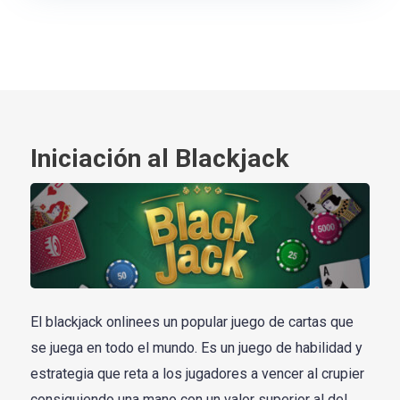
Iniciación al Blackjack
El blackjack onlinees un popular juego de cartas que
se juega en todo el mundo. Es un juego de habilidad y
estrategia que reta a los jugadores a vencer al crupier
consiguiendo una mano con un valor superior al del