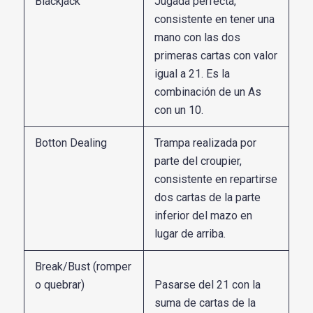
Blackjack
Jugada perfecta,
consistente en tener una
mano con las dos
primeras cartas con valor
igual a 21. Es la
combinación de un As
con un 10.
Botton Dealing
Trampa realizada por
parte del croupier,
consistente en repartirse
dos cartas de la parte
inferior del mazo en
lugar de arriba.
Break/Bust (romper
o quebrar)
Pasarse del 21 con la
suma de cartas de la