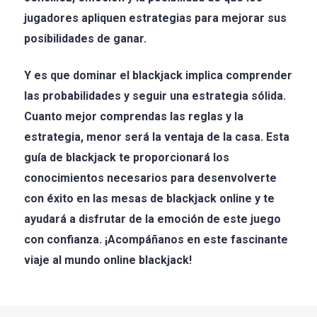
jugadores apliquen estrategias para mejorar sus
posibilidades de ganar.
Y es que dominar el blackjack implica comprender
las probabilidades y seguir una estrategia sólida.
Cuanto mejor comprendas las reglas y la
estrategia, menor será la ventaja de la casa. Esta
guía de blackjack te proporcionará los
conocimientos necesarios para desenvolverte
con éxito en las mesas de blackjack online y te
ayudará a disfrutar de la emoción de este juego
con confianza. ¡Acompáñanos en este fascinante
viaje al mundo online blackjack!