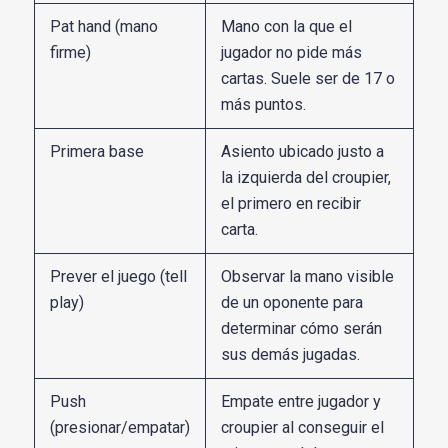
Pat hand (mano
Mano con la que el
firme)
jugador no pide más
cartas. Suele ser de 17 o
más puntos.
Primera base
Asiento ubicado justo a
la izquierda del croupier,
el primero en recibir
carta.
Prever el juego (tell
Observar la mano visible
play)
de un oponente para
determinar cómo serán
sus demás jugadas.
Push
Empate entre jugador y
(presionar/empatar)
croupier al conseguir el