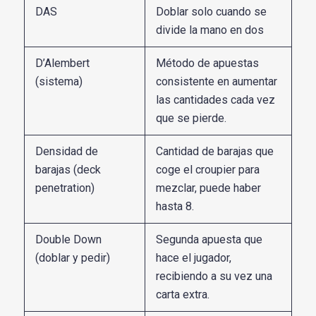
DAS
Doblar solo cuando se
divide la mano en dos
D’Alembert
Método de apuestas
(sistema)
consistente en aumentar
las cantidades cada vez
que se pierde.
Densidad de
Cantidad de barajas que
barajas (deck
coge el croupier para
penetration)
mezclar, puede haber
hasta 8.
Double Down
Segunda apuesta que
(doblar y pedir)
hace el jugador,
recibiendo a su vez una
carta extra.