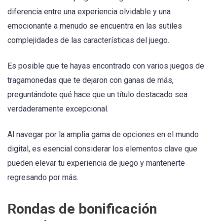
diferencia entre una experiencia olvidable y una
emocionante a menudo se encuentra en las sutiles
complejidades de las características del juego.
Es posible que te hayas encontrado con varios juegos de
tragamonedas que te dejaron con ganas de más,
preguntándote qué hace que un título destacado sea
verdaderamente excepcional.
Al navegar por la amplia gama de opciones en el mundo
digital, es esencial considerar los elementos clave que
pueden elevar tu experiencia de juego y mantenerte
regresando por más.
Rondas de bonificación