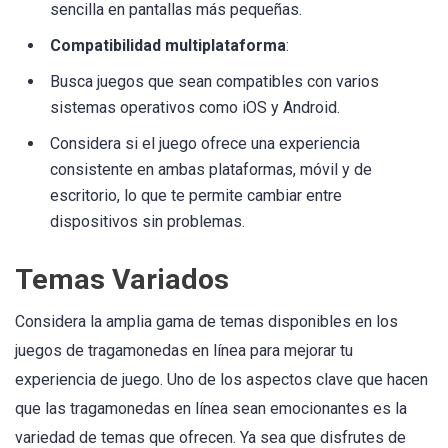
sencilla en pantallas más pequeñas.
Compatibilidad multiplataforma
:
Busca juegos que sean compatibles con varios
sistemas operativos como iOS y Android.
Considera si el juego ofrece una experiencia
consistente en ambas plataformas, móvil y de
escritorio, lo que te permite cambiar entre
dispositivos sin problemas.
Temas Variados
Considera la amplia gama de temas disponibles en los
juegos de tragamonedas en línea para mejorar tu
experiencia de juego. Uno de los aspectos clave que hacen
que las tragamonedas en línea sean emocionantes es la
variedad de temas que ofrecen. Ya sea que disfrutes de