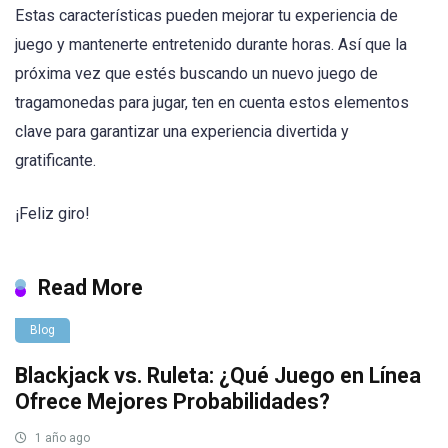
Estas características pueden mejorar tu experiencia de
juego y mantenerte entretenido durante horas. Así que la
próxima vez que estés buscando un nuevo juego de
tragamonedas para jugar, ten en cuenta estos elementos
clave para garantizar una experiencia divertida y
gratificante.
¡Feliz giro!
Read More
Blog
Blackjack vs. Ruleta: ¿Qué Juego en Línea
Ofrece Mejores Probabilidades?
1 año ago