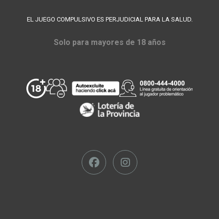
EL JUEGO COMPULSIVO ES PERJUDICIAL PARA LA SALUD.
Solo para mayores de 18 años