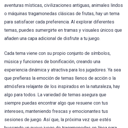
aventuras místicas, civilizaciones antiguas, animales lindos
o máquinas tragamonedas clásicas de frutas, hay un tema
para satisfacer cada preferencia. Al explorar diferentes
temas, puedes sumergirte en tramas y visuales únicos que
añaden una capa adicional de disfrute a tu juego.
Cada tema viene con su propio conjunto de símbolos,
música y funciones de bonificación, creando una
experiencia dinámica y atractiva para los jugadores. Ya sea
que prefieras la emoción de temas llenos de acción o la
atmósfera relajante de los inspirados en la naturaleza, hay
algo para todos. La variedad de temas asegura que
siempre puedas encontrar algo que resuene con tus
intereses, manteniendo frescas y emocionantes tus
sesiones de juego. Así que, la próxima vez que estés
buscando un nuevo juego de tragamonedas en línea para