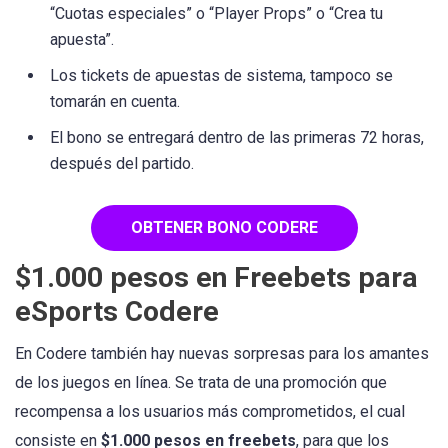
“Cuotas especiales” o “Player Props” o “Crea tu
apuesta”.
Los tickets de apuestas de sistema, tampoco se
tomarán en cuenta.
El bono se entregará dentro de las primeras 72 horas,
después del partido.
OBTENER BONO CODERE
$1.000 pesos en Freebets para
eSports Codere
En Codere también hay nuevas sorpresas para los amantes
de los juegos en línea. Se trata de una promoción que
recompensa a los usuarios más comprometidos, el cual
consiste en
$1.000 pesos en freebets
, para que los