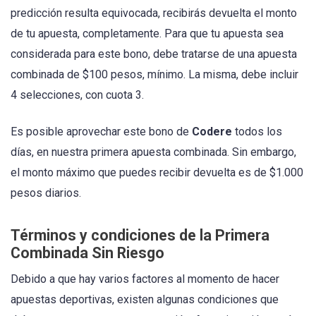
predicción resulta equivocada, recibirás devuelta el monto
de tu apuesta, completamente. Para que tu apuesta sea
considerada para este bono, debe tratarse de una apuesta
combinada de $100 pesos, mínimo. La misma, debe incluir
4 selecciones, con cuota 3.
Es posible aprovechar este bono de
Codere
todos los
días, en nuestra primera apuesta combinada. Sin embargo,
el monto máximo que puedes recibir devuelta es de $1.000
pesos diarios.
Términos y condiciones de la Primera
Combinada Sin Riesgo
Debido a que hay varios factores al momento de hacer
apuestas deportivas, existen algunas condiciones que