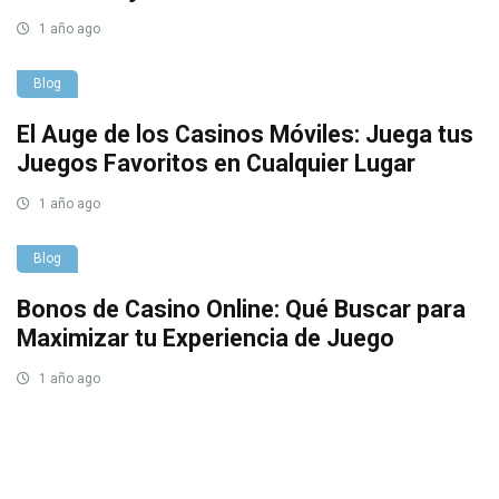
1 año ago
Blog
El Auge de los Casinos Móviles: Juega tus
Juegos Favoritos en Cualquier Lugar
1 año ago
Blog
Bonos de Casino Online: Qué Buscar para
Maximizar tu Experiencia de Juego
1 año ago