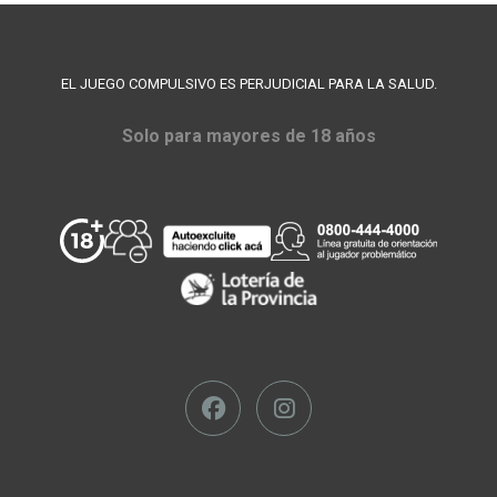
EL JUEGO COMPULSIVO ES PERJUDICIAL PARA LA SALUD.
Solo para mayores de 18 años