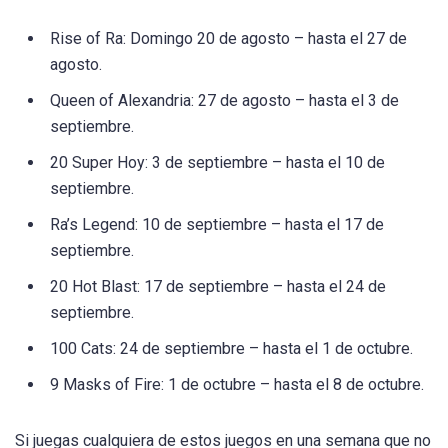
Rise of Ra: Domingo 20 de agosto – hasta el 27 de
agosto.
Queen of Alexandria: 27 de agosto – hasta el 3 de
septiembre.
20 Super Hoy: 3 de septiembre – hasta el 10 de
septiembre.
Ra’s Legend: 10 de septiembre – hasta el 17 de
septiembre.
20 Hot Blast: 17 de septiembre – hasta el 24 de
septiembre.
100 Cats: 24 de septiembre – hasta el 1 de octubre.
9 Masks of Fire: 1 de octubre – hasta el 8 de octubre.
Si juegas cualquiera de estos juegos en una semana que no