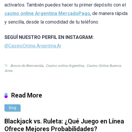
activarlos. También puedes hacer tu primer depósito con el
casino online Argentina MercadoPago
, de manera rápida
y sencilla, desde la comodidad de tu teléfono.
SEGUÍ NUESTRO PERFIL EN INSTAGRAM:
@CasinoOnline.Argentina.Ar
Bonos de Bienvenida
,
Casino online Argentina
,
Casino Online Buenos
Aires
Read More
Blog
Blackjack vs. Ruleta: ¿Qué Juego en Línea
Ofrece Mejores Probabilidades?