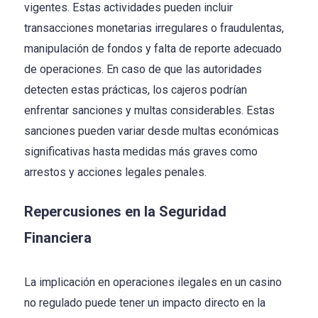
vigentes. Estas actividades pueden incluir
transacciones monetarias irregulares o fraudulentas,
manipulación de fondos y falta de reporte adecuado
de operaciones. En caso de que las autoridades
detecten estas prácticas, los cajeros podrían
enfrentar sanciones y multas considerables. Estas
sanciones pueden variar desde multas económicas
significativas hasta medidas más graves como
arrestos y acciones legales penales.
Repercusiones en la Seguridad
Financiera
La implicación en operaciones ilegales en un casino
no regulado puede tener un impacto directo en la