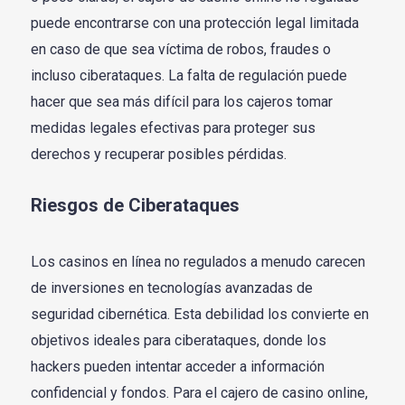
puede encontrarse con una protección legal limitada
en caso de que sea víctima de robos, fraudes o
incluso ciberataques. La falta de regulación puede
hacer que sea más difícil para los cajeros tomar
medidas legales efectivas para proteger sus
derechos y recuperar posibles pérdidas.
Riesgos de Ciberataques
Los casinos en línea no regulados a menudo carecen
de inversiones en tecnologías avanzadas de
seguridad cibernética. Esta debilidad los convierte en
objetivos ideales para ciberataques, donde los
hackers pueden intentar acceder a información
confidencial y fondos. Para el cajero de casino online,