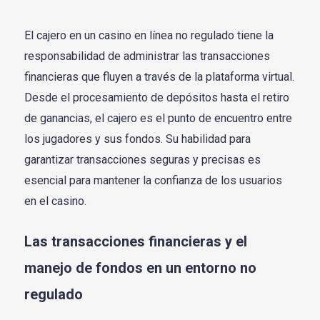
El cajero en un casino en línea no regulado tiene la
responsabilidad de administrar las transacciones
financieras que fluyen a través de la plataforma virtual.
Desde el procesamiento de depósitos hasta el retiro
de ganancias, el cajero es el punto de encuentro entre
los jugadores y sus fondos. Su habilidad para
garantizar transacciones seguras y precisas es
esencial para mantener la confianza de los usuarios
en el casino.
Las transacciones financieras y el
manejo de fondos en un entorno no
regulado