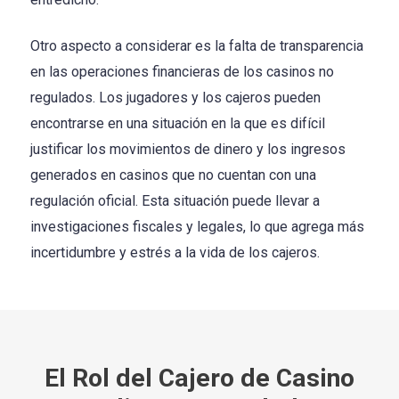
Otro aspecto a considerar es la falta de transparencia
en las operaciones financieras de los casinos no
regulados. Los jugadores y los cajeros pueden
encontrarse en una situación en la que es difícil
justificar los movimientos de dinero y los ingresos
generados en casinos que no cuentan con una
regulación oficial. Esta situación puede llevar a
investigaciones fiscales y legales, lo que agrega más
incertidumbre y estrés a la vida de los cajeros.
El Rol del Cajero de Casino