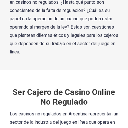
en casinos no regulados. ¿Hasta qué punto son
conscientes de la falta de regulación? ¿Cuál es su
papel en la operación de un casino que podría estar
operando al margen de la ley? Estas son cuestiones
que plantean dilemas éticos y legales para los cajeros
que dependen de su trabajo en el sector del juego en
línea.
Ser Cajero de Casino Online
No Regulado
Los casinos no regulados en Argentina representan un
sector de la industria del juego en línea que opera en