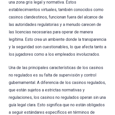
una zona gris legal y normativa. Estos
establecimientos virtuales, también conocidos como
casinos clandestinos, funcionan fuera del alcance de
las autoridades regulatorias y a menudo carecen de
las licencias necesarias para operar de manera
legítima. Esto crea un ambiente donde la transparencia
y la seguridad son cuestionables, lo que afecta tanto a
los jugadores como a los empleados involucrados.
Una de las principales características de los casinos
no regulados es su falta de supervisión y control
gubernamental. A diferencia de los casinos regulados,
que están sujetos a estrictas normativas y
regulaciones, los casinos no regulados operan sin una
guía legal clara. Esto significa que no están obligados
a seguir estándares específicos en términos de