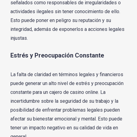
señalados como responsables de irregularidades o
actividades ilegales sin tener conocimiento de ello.
Esto puede poner en peligro su reputación y su
integridad, además de exponerlos a acciones legales
injustas.
Estrés y Preocupación Constante
La falta de claridad en términos legales y financieros
puede generar un alto nivel de estrés y preocupación
constante para un cajero de casino online. La
incertidumbre sobre la seguridad de su trabajo y la
posibilidad de enfrentar problemas legales pueden
afectar su bienestar emocional y mental. Esto puede
tener un impacto negativo en su calidad de vida en
general.