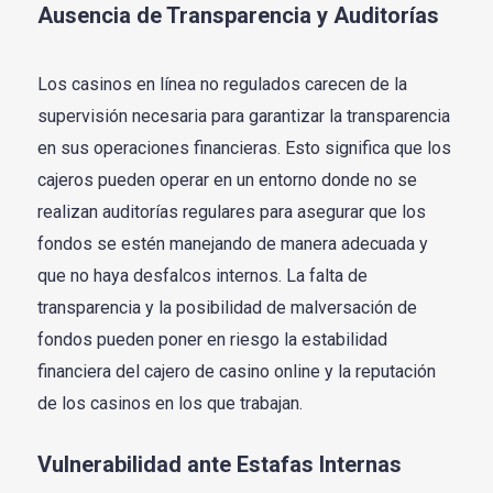
Ausencia de Transparencia y Auditorías
Los casinos en línea no regulados carecen de la
supervisión necesaria para garantizar la transparencia
en sus operaciones financieras. Esto significa que los
cajeros pueden operar en un entorno donde no se
realizan auditorías regulares para asegurar que los
fondos se estén manejando de manera adecuada y
que no haya desfalcos internos. La falta de
transparencia y la posibilidad de malversación de
fondos pueden poner en riesgo la estabilidad
financiera del cajero de casino online y la reputación
de los casinos en los que trabajan.
Vulnerabilidad ante Estafas Internas