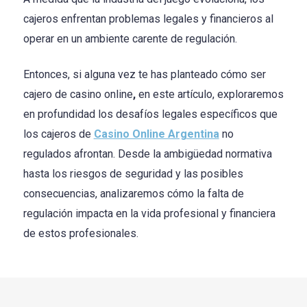
cajeros enfrentan problemas legales y financieros al
operar en un ambiente carente de regulación.
Entonces, si alguna vez te has planteado cómo ser
cajero de casino online
,
en este artículo, exploraremos
en profundidad los desafíos legales específicos que
los cajeros de
Casino Online Argentina
no
regulados afrontan. Desde la ambigüedad normativa
hasta los riesgos de seguridad y las posibles
consecuencias, analizaremos cómo la falta de
regulación impacta en la vida profesional y financiera
de estos profesionales.