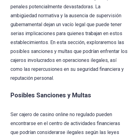
penales potencialmente devastadoras. La
ambigüedad normativa y la ausencia de supervisión
gubernamental dejan un vacío legal que puede tener
serias implicaciones para quienes trabajan en estos
establecimientos. En esta sección, exploraremos las
posibles sanciones y multas que podrían enfrentar los
cajeros involucrados en operaciones ilegales, así
como las repercusiones en su seguridad financiera y
reputación personal.
Posibles Sanciones y Multas
Ser cajero de casino online no regulado pueden
encontrarse en el centro de actividades financieras
que podrían considerarse ilegales según las leyes