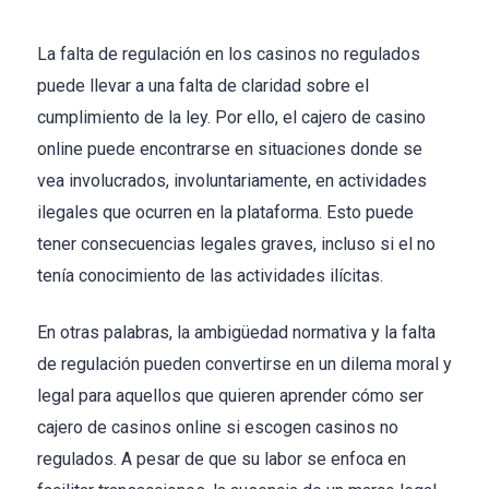
La falta de regulación en los casinos no regulados
puede llevar a una falta de claridad sobre el
cumplimiento de la ley. Por ello, el cajero de casino
online puede encontrarse en situaciones donde se
vea involucrados, involuntariamente, en actividades
ilegales que ocurren en la plataforma. Esto puede
tener consecuencias legales graves, incluso si el no
tenía conocimiento de las actividades ilícitas.
En otras palabras, la ambigüedad normativa y la falta
de regulación pueden convertirse en un dilema moral y
legal para aquellos que quieren aprender cómo ser
cajero de casinos online si escogen casinos no
regulados. A pesar de que su labor se enfoca en