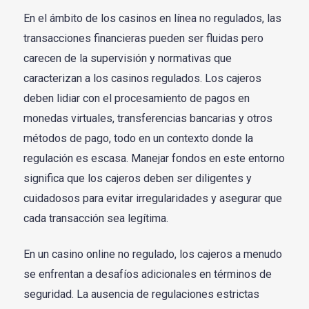
En el ámbito de los casinos en línea no regulados, las
transacciones financieras pueden ser fluidas pero
carecen de la supervisión y normativas que
caracterizan a los casinos regulados. Los cajeros
deben lidiar con el procesamiento de pagos en
monedas virtuales, transferencias bancarias y otros
métodos de pago, todo en un contexto donde la
regulación es escasa. Manejar fondos en este entorno
significa que los cajeros deben ser diligentes y
cuidadosos para evitar irregularidades y asegurar que
cada transacción sea legítima.
En un casino online no regulado, los cajeros a menudo
se enfrentan a desafíos adicionales en términos de
seguridad. La ausencia de regulaciones estrictas