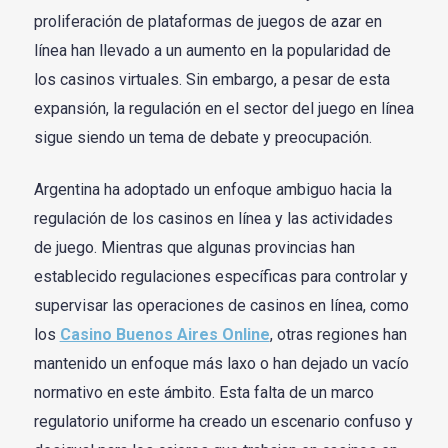
proliferación de plataformas de juegos de azar en
línea han llevado a un aumento en la popularidad de
los casinos virtuales. Sin embargo, a pesar de esta
expansión, la regulación en el sector del juego en línea
sigue siendo un tema de debate y preocupación.
Argentina ha adoptado un enfoque ambiguo hacia la
regulación de los casinos en línea y las actividades
de juego. Mientras que algunas provincias han
establecido regulaciones específicas para controlar y
supervisar las operaciones de casinos en línea, como
los
Casino Buenos Aires Online
, otras regiones han
mantenido un enfoque más laxo o han dejado un vacío
normativo en este ámbito. Esta falta de un marco
regulatorio uniforme ha creado un escenario confuso y