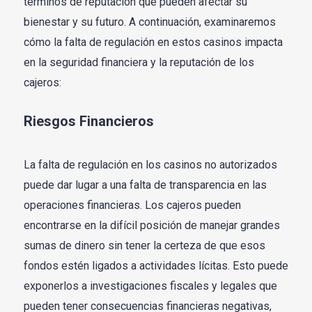
términos de reputación que pueden afectar su
bienestar y su futuro. A continuación, examinaremos
cómo la falta de regulación en estos casinos impacta
en la seguridad financiera y la reputación de los
cajeros:
Riesgos Financieros
La falta de regulación en los casinos no autorizados
puede dar lugar a una falta de transparencia en las
operaciones financieras. Los cajeros pueden
encontrarse en la difícil posición de manejar grandes
sumas de dinero sin tener la certeza de que esos
fondos estén ligados a actividades lícitas. Esto puede
exponerlos a investigaciones fiscales y legales que
pueden tener consecuencias financieras negativas,