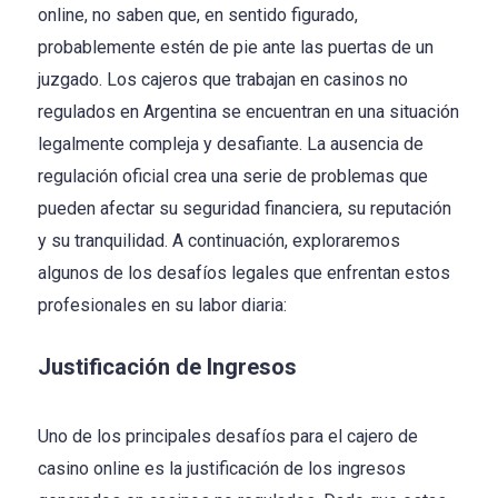
online, no saben que, en sentido figurado,
probablemente estén de pie ante las puertas de un
juzgado. Los cajeros que trabajan en casinos no
regulados en Argentina se encuentran en una situación
legalmente compleja y desafiante. La ausencia de
regulación oficial crea una serie de problemas que
pueden afectar su seguridad financiera, su reputación
y su tranquilidad. A continuación, exploraremos
algunos de los desafíos legales que enfrentan estos
profesionales en su labor diaria:
Justificación de Ingresos
Uno de los principales desafíos para el cajero de
casino online es la justificación de los ingresos