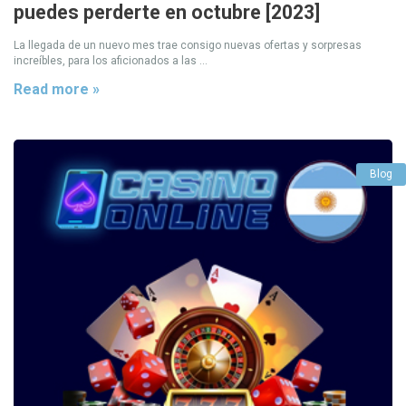
puedes perderte en octubre [2023]
La llegada de un nuevo mes trae consigo nuevas ofertas y sorpresas
increíbles, para los aficionados a las ...
Read more »
Blog