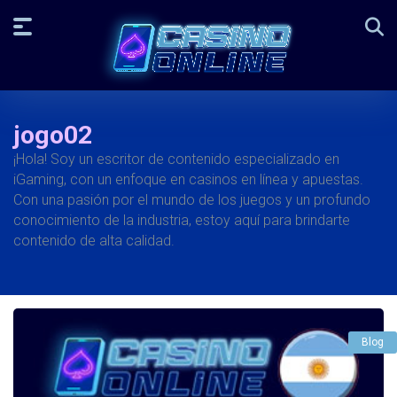
jogo02
¡Hola! Soy un escritor de contenido especializado en
iGaming, con un enfoque en casinos en línea y apuestas.
Con una pasión por el mundo de los juegos y un profundo
conocimiento de la industria, estoy aquí para brindarte
contenido de alta calidad.
Blog