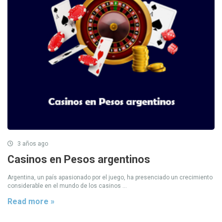
3 años ago
Casinos en Pesos argentinos
Argentina, un país apasionado por el juego, ha presenciado un crecimiento
considerable en el mundo de los casinos ...
Read more »