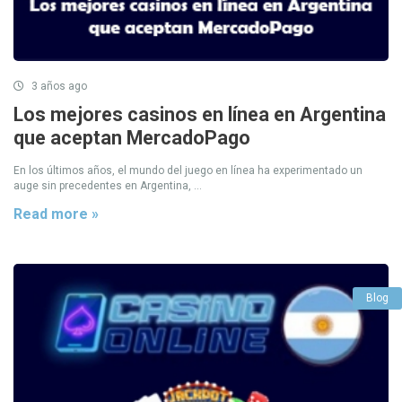
3 años ago
Los mejores casinos en línea en Argentina
que aceptan MercadoPago
En los últimos años, el mundo del juego en línea ha experimentado un
auge sin precedentes en Argentina, ...
Read more »
Blog