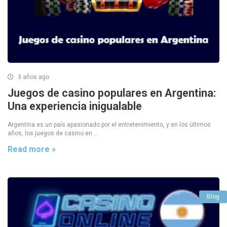
3 años ago
Juegos de casino populares en Argentina:
Una experiencia inigualable
Argentina es un país apasionado por el entretenimiento, y en los últimos
años, los juegos de casino en ...
Read more »
Blog