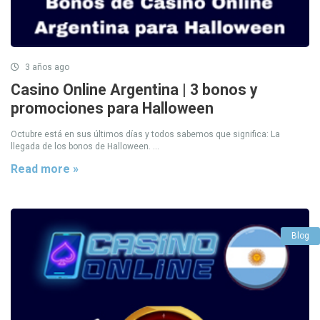
3 años ago
Casino Online Argentina | 3 bonos y
promociones para Halloween
Octubre está en sus últimos días y todos sabemos que significa: La
llegada de los bonos de Halloween. ...
Read more »
Blog