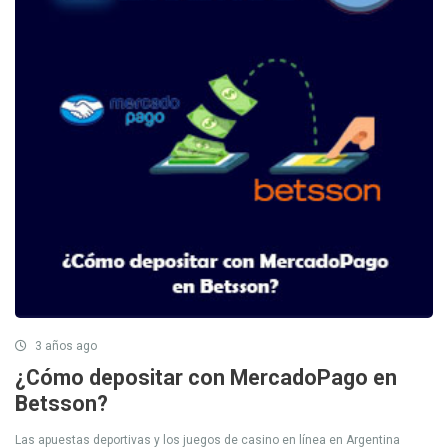
3 años ago
¿Cómo depositar con MercadoPago en
Betsson?
Las apuestas deportivas y los juegos de casino en línea en Argentina