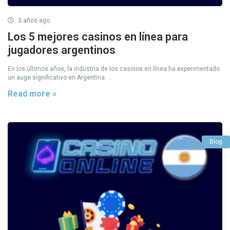
3 años ago
Los 5 mejores casinos en línea para
jugadores argentinos
En los últimos años, la industria de los casinos en línea ha experimentado
un auge significativo en Argentina. ...
Read more »
Blog