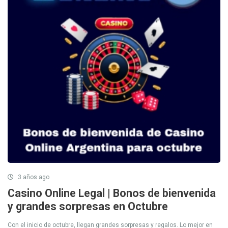
3 años ago
Casino Online Legal | Bonos de bienvenida
y grandes sorpresas en Octubre
Con el inicio de octubre, llegan grandes sorpresas y regalos. Lo mejor en