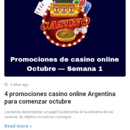
3 años ago
4 promociones casino online Argentina
para comenzar octubre
Los bonos desempeñan un papel fundamental en la industria de los
casinos. Su objetivo no solo es conseguir ...
Read more »