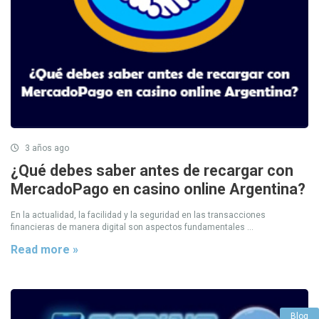
3 años ago
¿Qué debes saber antes de recargar con
MercadoPago en casino online Argentina?
En la actualidad, la facilidad y la seguridad en las transacciones
financieras de manera digital son aspectos fundamentales ...
Read more »
Blog